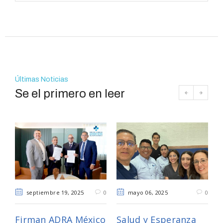
Últimas Noticias
Se el primero en leer
septiembre 19
, 2025
mayo 06
, 2025
0
0
Firman ADRA México
Salud y Esperanza
L