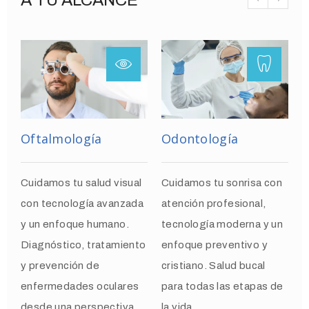
A TU ALCANCE
Oftalmología
Odontología
L
Cuidamos tu salud visual
Cuidamos tu sonrisa con
R
con tecnología avanzada
atención profesional,
p
y un enfoque humano.
tecnología moderna y un
d
Diagnóstico, tratamiento
enfoque preventivo y
T
y prevención de
cristiano. Salud bucal
s
enfermedades oculares
para todas las etapas de
c
desde una perspectiva
la vida.
c