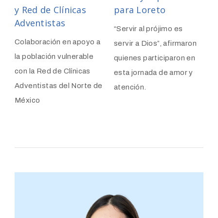
y Red de Clínicas
para Loreto
A
Adventistas
O
“Servir al prójimo es
G
Colaboración en apoyo a
servir a Dios”, afirmaron
la población vulnerable
quienes participaron en
C
con la Red de Clínicas
esta jornada de amor y
s
Adventistas del Norte de
atención.
s
México
b
m
c
h